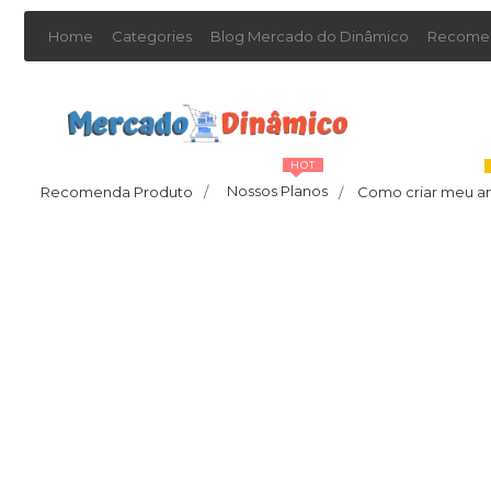
Home
Categories
Blog Mercado do Dinâmico
Recomen
HOT
Nossos Planos
Recomenda Produto
/
Como criar meu a
/