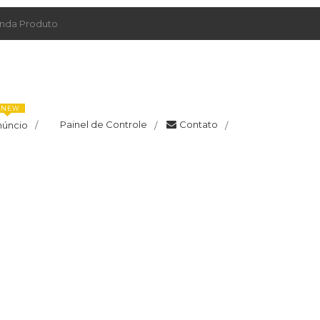
da Produto
NEW
Painel de Controle
Contato
núncio
/
/
/