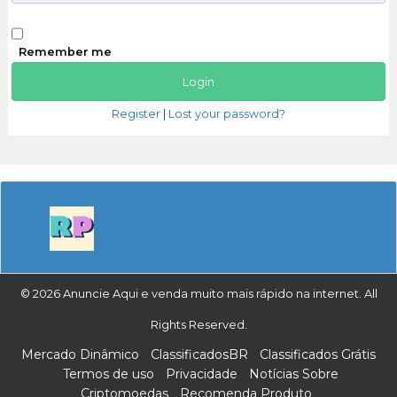
Remember me
Register
|
Lost your password?
© 2026 Anuncie Aqui e venda muito mais rápido na internet. All
Rights Reserved.
Mercado Dinâmico
ClassificadosBR
Classificados Grátis
Termos de uso
Privacidade
Notícias Sobre
Criptomoedas
Recomenda Produto