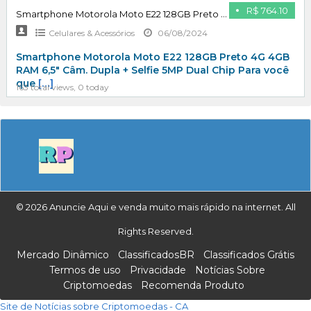
R$ 764.10
Smartphone Motorola Moto E22 128GB Preto 4G 4GB RAM 6,5″ Câm. Dupla + Selfie 5MP Dual Chip
Celulares & Acessórios
06/08/2024
Smartphone Motorola Moto E22 128GB Preto 4G 4GB
RAM 6,5″ Câm. Dupla + Selfie 5MP Dual Chip Para você
que
[…]
163 total views, 0 today
© 2026 Anuncie Aqui e venda muito mais rápido na internet. All
Rights Reserved.
Mercado Dinâmico
ClassificadosBR
Classificados Grátis
Termos de uso
Privacidade
Notícias Sobre
Criptomoedas
Recomenda Produto
Site de Notícias sobre Criptomoedas - CA