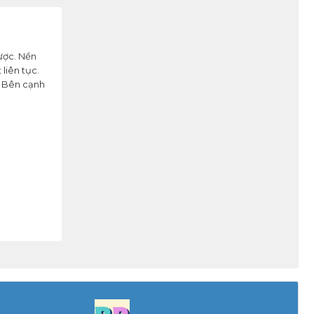
ược. Nền
liên tục.
. Bên cạnh