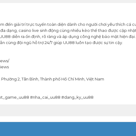
 đến giải trí trực tuyến toàn diện dành cho người chơi yêu thích cá c
a dạng, casino live sinh động cùng nhiều kèo thể thao được cập nhật 
 UU88 diễn ra ổn định, rõ ràng và áp dụng công nghệ bảo mật hiện đại
ẫn cùng đội ngũ hỗ trợ 24/7 giúp UU88 luôn tạo được sự tin cậy.
iews/
iews
, Phường 2, Tân Bình, Thành phố Hồ Chí Minh, Việt Nam
lot_game_uu88 #nha_cai_uu88 #dang_ky_uu88