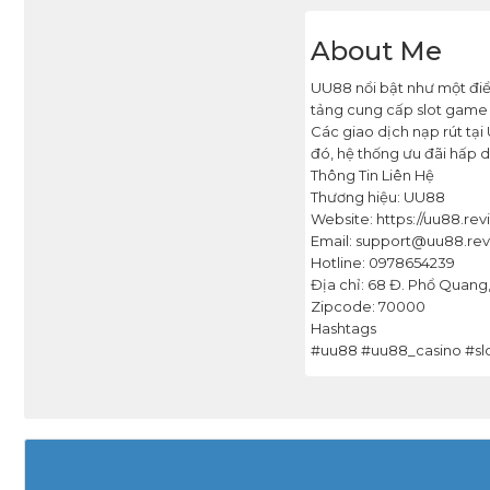
About Me
UU88 nổi bật như một điểm
tảng cung cấp slot game đ
Các giao dịch nạp rút tại
đó, hệ thống ưu đãi hấp d
Thông Tin Liên Hệ
Thương hiệu: UU88
Website: https://uu88.rev
Email: support@uu88.rev
Hotline: 0978654239
Địa chỉ: 68 Đ. Phổ Quang
Zipcode: 70000
Hashtags
#uu88 #uu88_casino #s