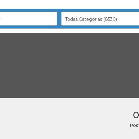
Todas Categorias (8530)
0
Pos