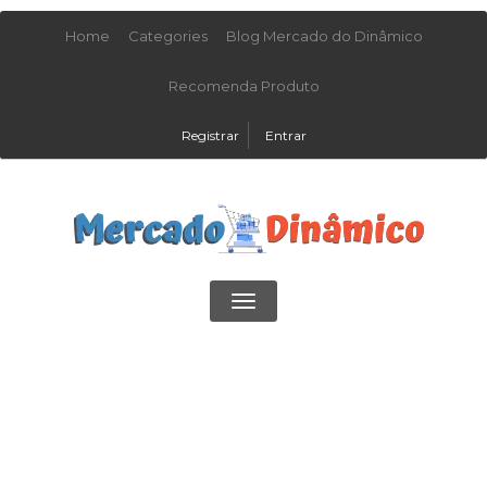
Home
Categories
Blog Mercado do Dinâmico
Recomenda Produto
Registrar
Entrar
Toggle
navigation