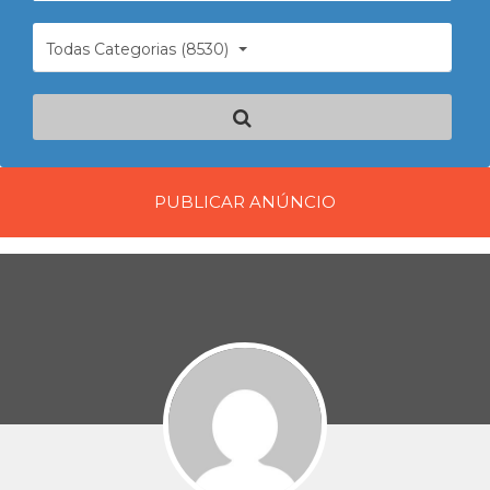
Todas Categorias (8530)
PUBLICAR ANÚNCIO