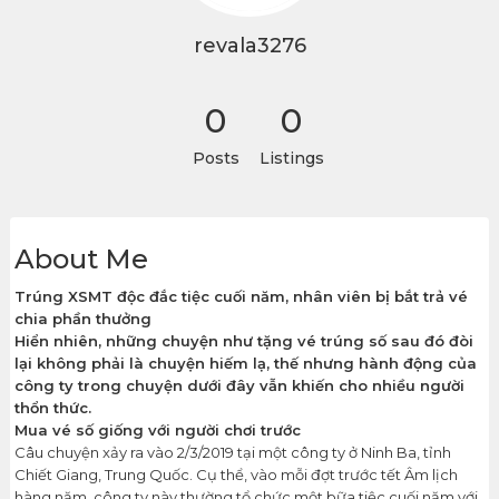
revala3276
0
0
Posts
Listings
About Me
Trúng XSMT độc đắc tiệc cuối năm, nhân viên bị bắt trả vé
chia phần thưởng
Hiển nhiên, những chuyện như tặng vé trúng số sau đó đòi
lại không phải là chuyện hiếm lạ, thế nhưng hành động của
công ty trong chuyện dưới đây vẫn khiến cho nhiều người
thổn thức.
Mua vé số giống với người chơi trước
Câu chuyện xảy ra vào 2/3/2019 tại một công ty ở Ninh Ba, tỉnh
Chiết Giang, Trung Quốc. Cụ thể, vào mỗi đợt trước tết Âm lịch
hàng năm, công ty này thường tổ chức một bữa tiệc cuối năm với