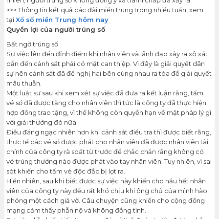
>>> Thông tin kết quả các đài miền trung trong nhiều tuần, xem
tại
Xổ số miền Trung hôm nay
Quyền lợi của người trúng số
Bất ngờ trúng số
Sự việc lên đến đỉnh điểm khi nhân viên và lãnh đạo xảy ra xô xát
dẫn đến cảnh sát phải có mặt can thiệp. Vì đây là giải quyết dân
sự nên cảnh sát đã đề nghị hai bên cùng nhau ra tòa để giải quyết
mâu thuẫn.
Một luật sư sau khi xem xét sự việc đã đưa ra kết luận rằng, tấm
vé số đã được tặng cho nhân viên thì tức là công ty đã thực hiện
hợp đồng trao tặng, vì thế không còn quyền hạn về mặt pháp lý gì
với giải thưởng đó nữa.
Điều đáng ngạc nhiên hơn khi cảnh sát điều tra thì được biết rằng,
thực tế các vé số được phát cho nhân viên đã được nhân viên tài
chính của công ty rà soát từ trước để chắc chắn rằng không có
vé trúng thưởng nào được phát vào tay nhân viên. Tuy nhiên, vì sai
sót khiến cho tấm vé độc đắc bị lọt ra.
Hiển nhiên, sau khi biết được sự việc này khiến cho hầu hết nhân
viên của công ty này đều rất khó chịu khi ông chủ của mình hào
phóng một cách giả vờ. Câu chuyện cũng khiến cho cộng đồng
mạng cảm thấy phẫn nộ và không đồng tình.