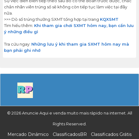
Sự việc diễn biến tiếp theo sau đó có thể đoán trước được, chắc
chắn nhân viên trúng số sẽ không còn tiếp tục làm việc tại đây
nữa.
>>> Dò số trúng thưởng SXMT tổng hợp tại trang
KQXSMT
Tìm hiểu thêm:
Khi tham gia chơi SXMT hôm nay, bạn cần lưu
ý những điều gì
Tra cứu ngay:
Những lưu ý khi tham gia SXMT hôm nay mà
bạn phải ghi nhớ
© 2026 Anuncie Aqui e venda muito mais rápido na internet. All
Rights Reserved.
Mercado Dinâmico
ClassificadosBR
Classificados Grátis