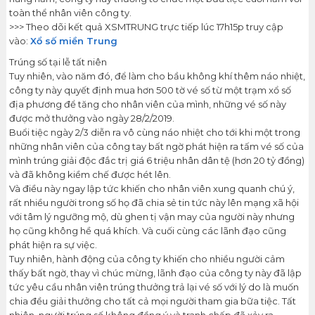
toàn thể nhân viên công ty.
>>> Theo dõi kết quả XSMTRUNG trực tiếp lúc 17h15p truy cập
vào:
Xổ số miền Trung
Trúng số tại lễ tất niên
Tuy nhiên, vào năm đó, để làm cho bầu không khí thêm náo nhiệt,
công ty này quyết định mua hơn 500 tờ vé số từ một trạm xổ số
địa phương để tăng cho nhân viên của mình, những vé số này
được mở thưởng vào ngày 28/2/2019.
Buổi tiệc ngày 2/3 diễn ra vô cùng náo nhiệt cho tới khi một trong
những nhân viên của công tay bất ngờ phát hiện ra tấm vé số của
mình trúng giải độc đắc trị giá 6 triệu nhân dân tệ (hơn 20 tỷ đồng)
và đã không kiềm chế được hét lên.
Và điều này ngay lập tức khiến cho nhân viên xung quanh chú ý,
rất nhiều người trong số họ đã chia sẻ tin tức này lên mạng xã hội
với tâm lý ngưỡng mộ, dù ghen tị vận may của người này nhưng
họ cũng không hề quá khích. Và cuối cùng các lãnh đạo cũng
phát hiện ra sự việc.
Tuy nhiên, hành động của công ty khiến cho nhiều người cảm
thấy bất ngờ, thay vì chúc mừng, lãnh đạo của công ty này đã lập
tức yêu cầu nhân viên trúng thưởng trả lại vé số với lý do là muốn
chia đều giải thưởng cho tất cả mọi người tham gia bữa tiệc. Tất
nhiên, người trúng số không đồng ý và tranh chấp đã xảy ra.