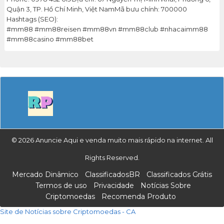
Quận 3, TP. Hồ Chí Minh, Việt NamMã bưu chính: 700000
Hashtags (SEO):
#mm88 #mm88reisen #mm88vn #mm88club #nhacaimm88
#mm88casino #mm88bet
© 2026 Anuncie Aqui e venda muito mais rápido na internet. All
Rights Reserved.
Mercado Dinâmico
ClassificadosBR
Classificados Grátis
Termos de uso
Privacidade
Notícias Sobre
Criptomoedas
Recomenda Produto
Site de Notícias sobre Criptomoedas - CA