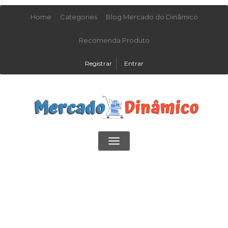
Home
Categories
Blog Mercado do Dinâmico
Recomenda Produto
Registrar
Entrar
Toggle
navigation