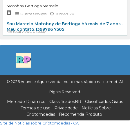
Motoboy Bertioga Marcelo
Outros Serviços
10/15/2020
Sou Marcelo Motoboy de Bertioga há mais de 7 anos .
Meu contato 1399796 7505
419 total views, 0 today
© 2026 Anuncie Aqui e venda muito mais rápido na internet. All
Rights Reserved.
Mercado Dinâmico
ClassificadosBR
Classificados Grátis
Termos de uso
Privacidade
Notícias Sobre
Criptomoedas
Recomenda Produto
Site de Notícias sobre Criptomoedas - CA