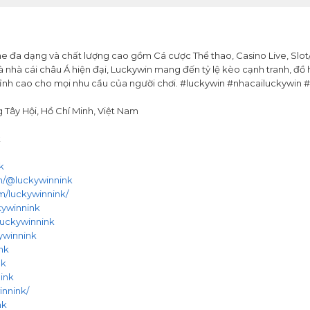
 đa dạng và chất lượng cao gồm Cá cược Thể thao, Casino Live, Slot
Là nhà cái châu Á hiện đại, Luckywin mang đến tỷ lệ kèo cạnh tranh, đồ 
 đỉnh cao cho mọi nhu cầu của người chơi. #luckywin #nhacailuckywin 
g Tây Hội, Hồ Chí Minh, Việt Nam
k
k
m/@luckywinnink
m/luckywinnink/
kywinnink
luckywinnink
ywinnink
ink
nk
nink
innink/
nk