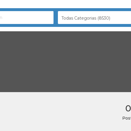
Todas Categorias (8530)
0
Pos