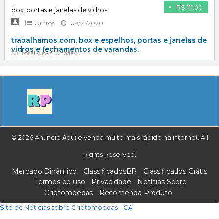
R$ 111.00
box, portas e janelas de vidros
Outros
09/21/2020
trabalhamos com, box e espelhos, portas e janelas de
vidros e fechamentos de varandas.
381 total views, 0 today
© 2026 Anuncie Aqui e venda muito mais rápido na internet. All
Rights Reserved.
Mercado Dinâmico
ClassificadosBR
Classificados Grátis
Termos de uso
Privacidade
Notícias Sobre
Criptomoedas
Recomenda Produto
Site de Notícias sobre Criptomoedas - CA