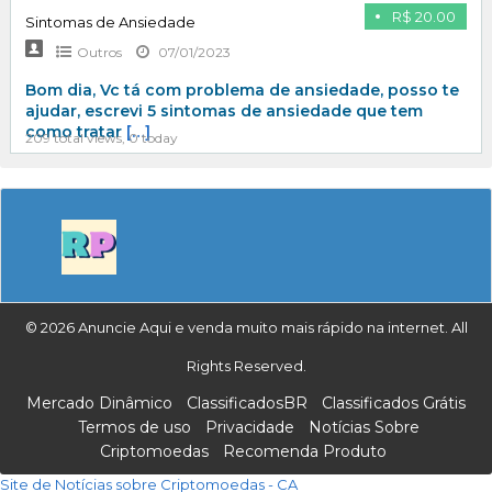
R$ 20.00
Sintomas de Ansiedade
Outros
07/01/2023
Bom dia, Vc tá com problema de ansiedade, posso te
ajudar, escrevi 5 sintomas de ansiedade que tem
como tratar
[…]
209 total views, 0 today
© 2026 Anuncie Aqui e venda muito mais rápido na internet. All
Rights Reserved.
Mercado Dinâmico
ClassificadosBR
Classificados Grátis
Termos de uso
Privacidade
Notícias Sobre
Criptomoedas
Recomenda Produto
Site de Notícias sobre Criptomoedas - CA