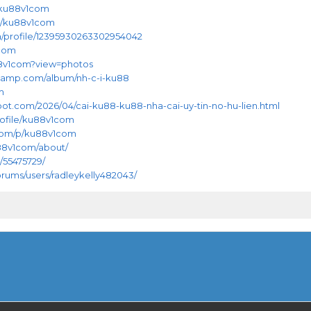
/ku88v1com
t/ku88v1com
/profile/12395930263302954042
1com
88v1com?view=photos
camp.com/album/nh-c-i-ku88
m
ot.com/2026/04/cai-ku88-ku88-nha-cai-uy-tin-no-hu-lien.html
profile/ku88v1com
.com/p/ku88v1com
u88v1com/about/
/55475729/
rums/users/radleykelly482043/