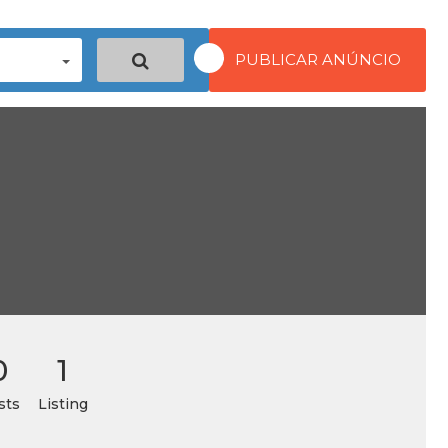
PUBLICAR ANÚNCIO
0
1
sts
Listing