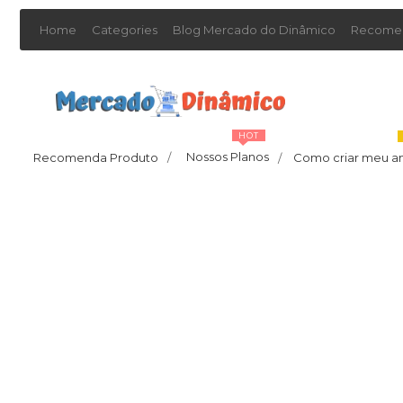
Home
Categories
Blog Mercado do Dinâmico
Recomen
HOT
Nossos Planos
Recomenda Produto
/
Como criar meu a
/