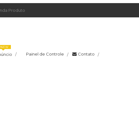
da Produto
NEW
Painel de Controle
Contato
núncio
/
/
/