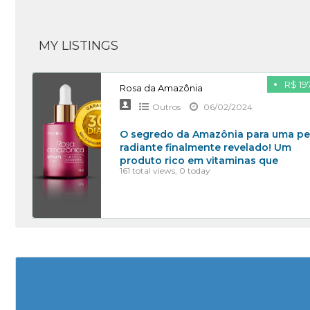
MY LISTINGS
R$ 19
Rosa da Amazônia
Outros
06/02/2024
O segredo da Amazônia para uma pe
radiante finalmente revelado! Um
produto rico em vitaminas que
161 total views, 0 today
traz maciez, firmeza, rejuvenescimen
hidratação
[…]