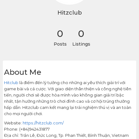
Hitzclub
0
0
Posts
Listings
About Me
Hitclub
là điểm đến lý tưởng cho những ai yêu thích giải trí với
game bài và cá cược. Với giao diện thân thiện và công nghệ tiên
tiến, người chơi sẽ được hòa mình vào không gian giải trí bậc
nhất, tận hưởng những trò chơi đỉnh cao và cơ hội trúng thưởng
hấp dẫn. Hitzclub cam kết mang lại trải nghiệm thú vị và an toàn
cho mọi người chơi.
Website:
https://hitzclub.com/
Phone: (+84)942431877
Địa chỉ: Trần Lê, Đức Long, Tp. Phan Thiết, Bình Thuận, Vietnam