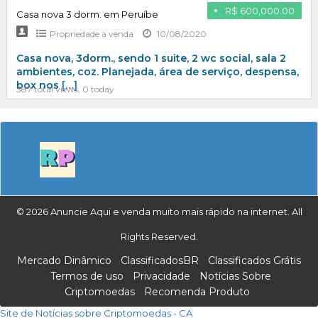
R$ 600,000.00
Casa nova 3 dorm. em Peruíbe
Propriedade à venda
10/08/2020
Casa nova, 3dorm., sendo 1 suite, 2 wc social, sala 2
ambientes, coz. Planejada, área de serviço, despensa,
box nos
[…]
387 total views, 0 today
© 2026 Anuncie Aqui e venda muito mais rápido na internet. All
Rights Reserved.
Mercado Dinâmico
ClassificadosBR
Classificados Grátis
Termos de uso
Privacidade
Notícias Sobre
Criptomoedas
Recomenda Produto
Site de Notícias sobre Criptomoedas - CA