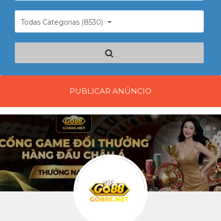
Todas Categorias (8530)
PUBLICAR ANÚNCIO