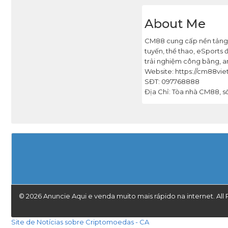
About Me
CM88 cung cấp nền tảng gi
tuyến, thể thao, eSports
trải nghiệm công bằng, an 
Website: https://cm88vie
SĐT: 097768888
Địa Chỉ: Tòa nhà CM88, s
© 2026 Anuncie Aqui e venda muito mais rápido na internet. All 
Site de Notícias sobre Criptomoedas - CA