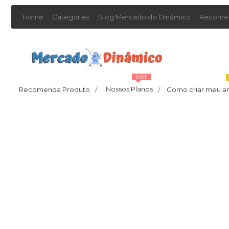
Home
Categories
Blog Mercado do Dinâmico
Recomen
HOT
Nossos Planos
Recomenda Produto
/
Como criar meu a
/