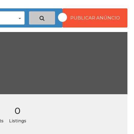
PUBLICAR ANÚNCIO
0
ts
Listings