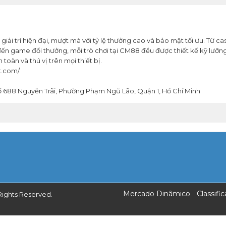
ải trí hiện đại, mượt mà với tỷ lệ thưởng cao và bảo mật tối ưu. Từ ca
 đến game đổi thưởng, mỗi trò chơi tại CM88 đều được thiết kế kỹ lưỡ
toàn và thú vị trên mọi thiết bị.
t.com/
ố 688 Nguyễn Trãi, Phường Phạm Ngũ Lão, Quận 1, Hồ Chí Minh
Mercado Dinâmico
Classif
Rights Reserved.