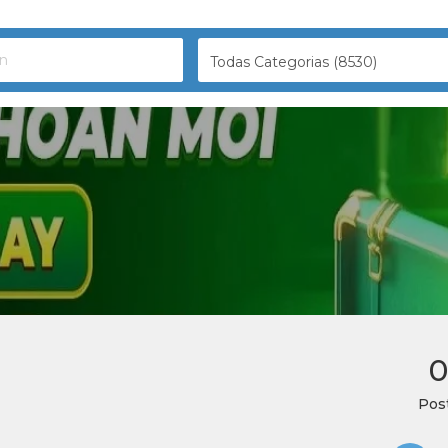
Todas Categorias (8530)
0
Pos