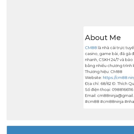
About Me
CM88
là nhà cái trực tuyế
casino, game bài, đá gà đ
nhanh, CSKH 24/7 và bảo 
bằng nhiều chương trình 
Thương hiệu: CM88
Website:
https://cm88.nin
Địa chỉ: 68/62 Đ. Thích 
Số điện thoại: 0988166116
Email: cm88ninja@gmail
#cm88 #cm88ninja #nh