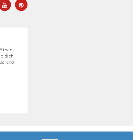
ể thao,
ao dịch
ời chơi