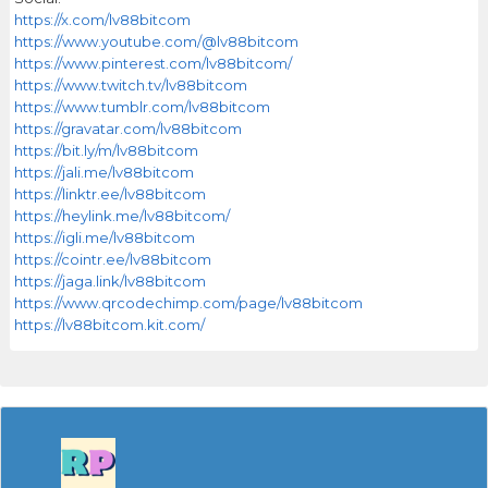
https://x.com/lv88bitcom
https://www.youtube.com/@lv88bitcom
https://www.pinterest.com/lv88bitcom/
https://www.twitch.tv/lv88bitcom
https://www.tumblr.com/lv88bitcom
https://gravatar.com/lv88bitcom
https://bit.ly/m/lv88bitcom
https://jali.me/lv88bitcom
https://linktr.ee/lv88bitcom
https://heylink.me/lv88bitcom/
https://igli.me/lv88bitcom
https://cointr.ee/lv88bitcom
https://jaga.link/lv88bitcom
https://www.qrcodechimp.com/page/lv88bitcom
https://lv88bitcom.kit.com/