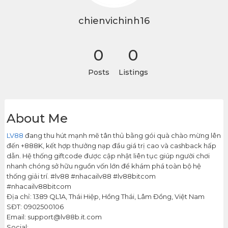
chienvichinh16
0
0
Posts
Listings
About Me
LV88
đang thu hút mạnh mẽ tân thủ bằng gói quà chào mừng lên
đến +888K, kết hợp thưởng nạp đầu giá trị cao và cashback hấp
dẫn. Hệ thống giftcode được cập nhật liên tục giúp người chơi
nhanh chóng sở hữu nguồn vốn lớn để khám phá toàn bộ hệ
thống giải trí. #lv88 #nhacailv88 #lv88bitcom
#nhacailv88bitcom
Địa chỉ: 1389 QL1A, Thái Hiệp, Hồng Thái, Lâm Đồng, Việt Nam
SĐT: 0902500106
Email: support@lv88b.it.com
Social: