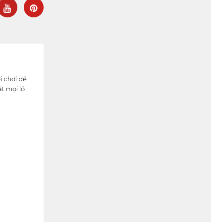
i chơi dễ
t mọi lỗ