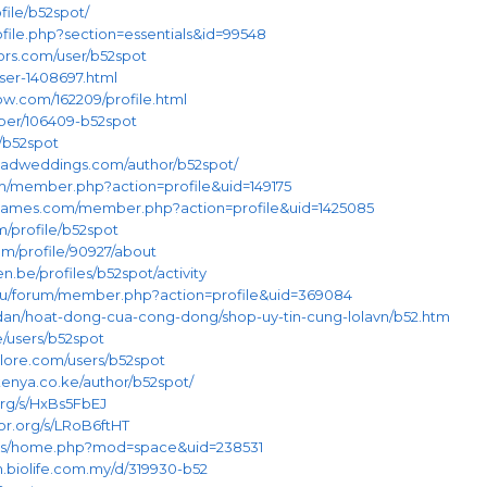
file/b52spot/
rofile.php?section=essentials&id=99548
ors.com/user/b52spot
user-1408697.html
low.com/162209/profile.html
ber/106409-b52spot
/b52spot
idadweddings.com/author/b52spot/
rum/member.php?action=profile&uid=149175
h-games.com/member.php?action=profile&uid=1425085
m/profile/b52spot
m/profile/90927/about
n.be/profiles/b52spot/activity
g.ru/forum/member.php?action=profile&uid=369084
n-dan/hoat-dong-cua-cong-dong/shop-uy-tin-cung-lolavn/b52.htm
/users/b52spot
lore.com/users/b52spot
kenya.co.ke/author/b52spot/
org/s/HxBs5FbEJ
or.org/s/LRoB6ftHT
boss/home.php?mod=space&uid=238531
.biolife.com.my/d/319930-b52