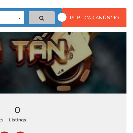
PUBLICAR ANÚNCIO
0
ts
Listings