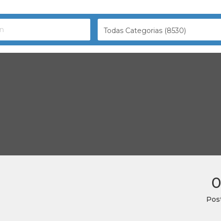
Todas Categorias (8530)
0
Pos