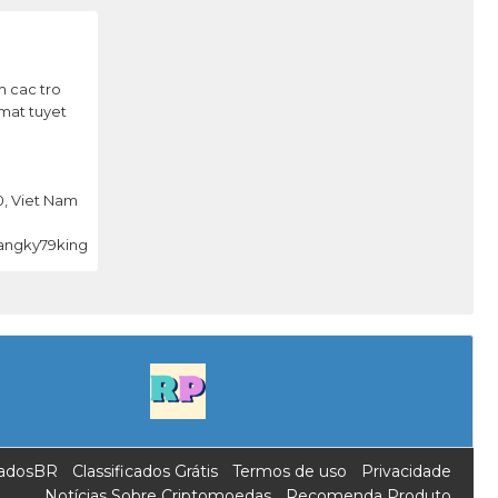
m cac tro
mat tuyet
, Viet Nam
angky79king
icadosBR
Classificados Grátis
Termos de uso
Privacidade
Notícias Sobre Criptomoedas
Recomenda Produto