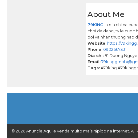
About Me
79KING
la dia chi ca cuo
choi da dang, ty le cuoc
doi va nhan thuong hap d
Website:
https://79kingg
Phone:
0902667331
Dia chi:
81 Duong Nguyen
Email:
79kinggmobi@gm
Tags:
#79king #79kinggm
© 2026 Anuncie Aqui e venda muito mais rápido na internet. All 