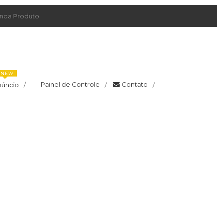
da Produto
NEW
Painel de Controle
Contato
núncio
/
/
/