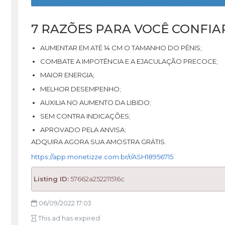
7 RAZÕES PARA VOCÊ CONFIA
AUMENTAR EM ATÉ 14 CM O TAMANHO DO PÊNIS;
COMBATE A IMPOTÊNCIA E A EJACULAÇÃO PRECOCE;
MAIOR ENERGIA;
MELHOR DESEMPENHO;
AUXILIA NO AUMENTO DA LIBIDO;
SEM CONTRA INDICAÇÕES;
APROVADO PELA ANVISA;
ADQUIRA AGORA SUA AMOSTRA GRÁTIS.
https://app.monetizze.com.br/r/ASH18956715
Listing ID:
57662a252211516c
06/09/2022 17:03
This ad has expired