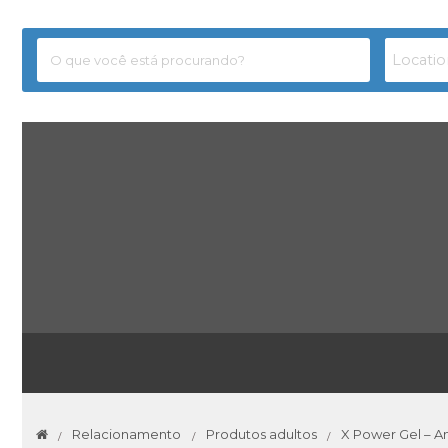
Relacionamento
Produtos adultos
X Power Gel – Am