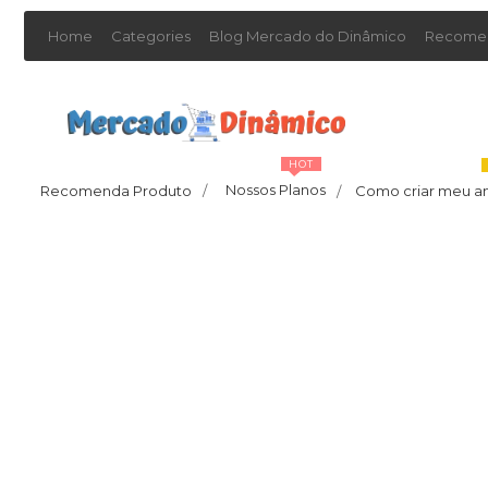
Home
Categories
Blog Mercado do Dinâmico
Recomen
HOT
Nossos Planos
Recomenda Produto
/
Como criar meu a
/