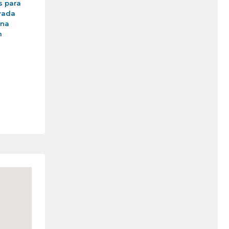
s para
vada
ina
m