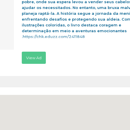
pobre, onde sua espera levou a vender seus cabelo
ajudar os necessitados. No entanto, uma bruxa mal
planeja raptá-la. A história segue a jornada da men
enfrentando desafios e protegendo sua aldeia. Co
ilustrações coloridas, o livro destaca coragem e
determinação em meio a aventuras emocionantes
.https://chk.eduzz.com/2411848
View Ad