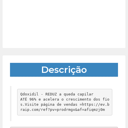
Descrição
Qdoxidil - REDUZ a queda capilar 

ATÉ 96% e acelera o crescimento dos fio
s.Visite página de vendas =https://ev.b
raip.com/ref?pv=prodrmgx&af=afiqmzj0m