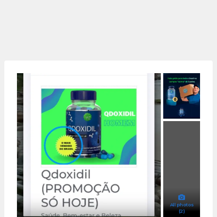
All photos
(2)