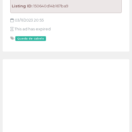
Listing ID:
150640d14b167ba9
03/11/2023 20:55
This ad has expired
Queda de cabelo