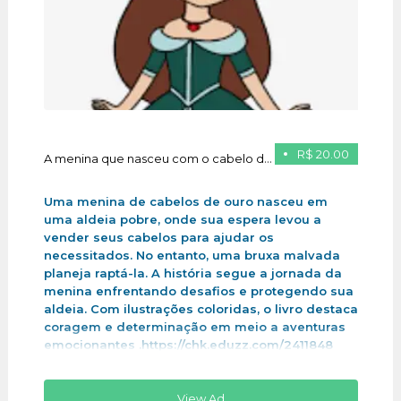
R$ 20.00
A menina que nasceu com o cabelo de ouro
Uma menina de cabelos de ouro nasceu em
uma aldeia pobre, onde sua espera levou a
vender seus cabelos para ajudar os
necessitados. No entanto, uma bruxa malvada
planeja raptá-la. A história segue a jornada da
menina enfrentando desafios e protegendo sua
aldeia. Com ilustrações coloridas, o livro destaca
coragem e determinação em meio a aventuras
emocionantes .https://chk.eduzz.com/2411848
View Ad