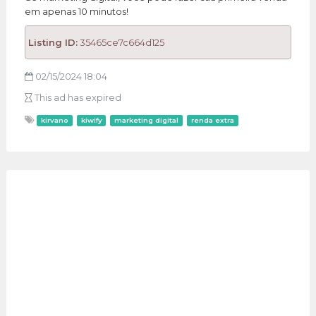
em apenas 10 minutos!
Listing ID:
35465ce7c664d125
02/15/2024 18:04
This ad has expired
kirvano
kiwify
marketing digital
renda extra