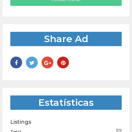
Share Ad
Estatísticas
Listings
0
Total