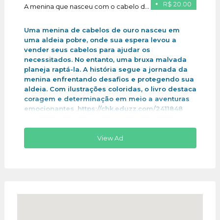
R$ 20.00
A menina que nasceu com o cabelo de ouro
Uma menina de cabelos de ouro nasceu em
uma aldeia pobre, onde sua espera levou a
vender seus cabelos para ajudar os
necessitados. No entanto, uma bruxa malvada
planeja raptá-la. A história segue a jornada da
menina enfrentando desafios e protegendo sua
aldeia. Com ilustrações coloridas, o livro destaca
coragem e determinação em meio a aventuras
emocionantes .https://chk.eduzz.com/2411848
View Ad