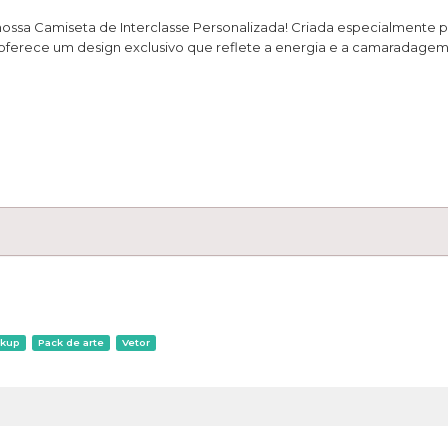
nossa Camiseta de Interclasse Personalizada! Criada especialmente p
a oferece um design exclusivo que reflete a energia e a camaradage
kup
Pack de arte
Vetor