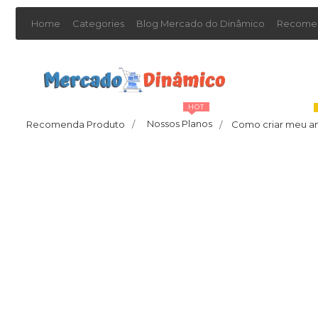
Home
Categories
Blog Mercado do Dinâmico
Recomen
HOT
Nossos Planos
Recomenda Produto
/
Como criar meu a
/