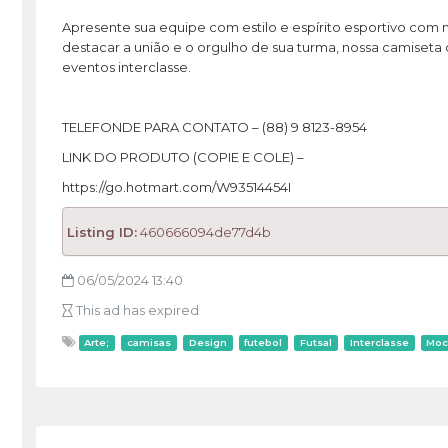
Apresente sua equipe com estilo e espírito esportivo com 
destacar a união e o orgulho de sua turma, nossa camiset
eventos interclasse.
TELEFONDE PARA CONTATO – (88) 9 8123-8954
LINK DO PRODUTO (COPIE E COLE) –
https://go.hotmart.com/W93514454I
Listing ID:
460666094de77d4b
06/05/2024 13:40
This ad has expired
Arte;
camisas
Design
futebol
Futsal
Interclasse
Moc