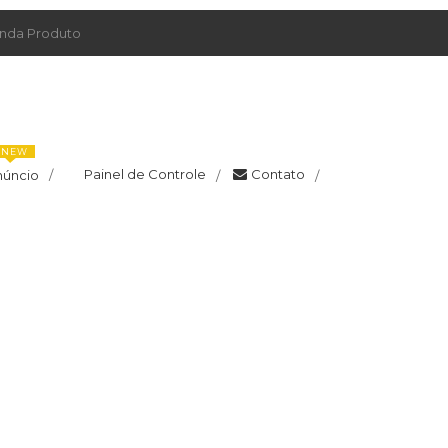
da Produto
NEW
Painel de Controle
Contato
núncio
/
/
/