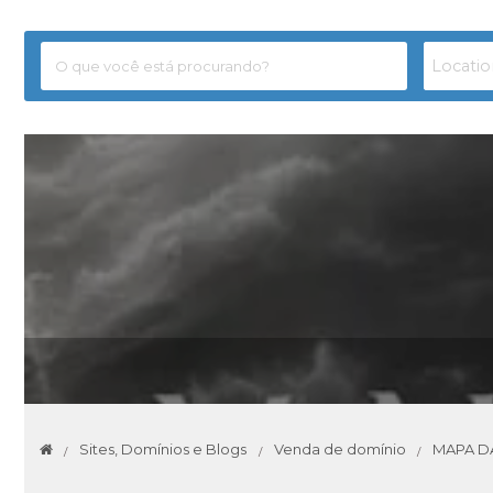
Sites, Domínios e Blogs
Venda de domínio
MAPA D