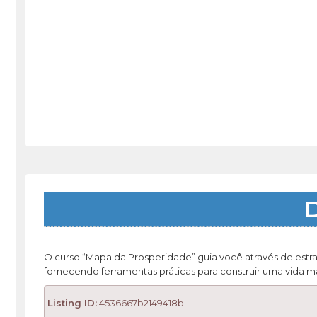
D
O curso “Mapa da Prosperidade” guia você através de estraté
fornecendo ferramentas práticas para construir uma vida ma
Listing ID:
4536667b2149418b