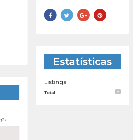
Estatísticas
Listings
0
Total
ug2z