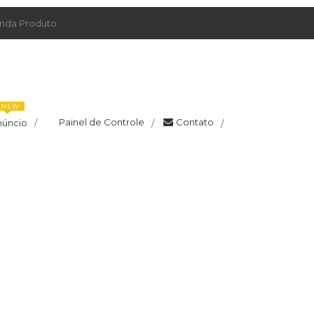
da Produto
NEW
Painel de Controle
Contato
núncio
/
/
/