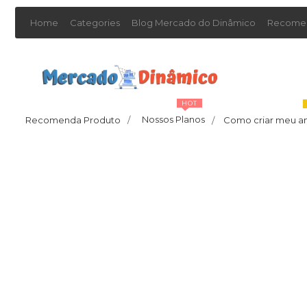
Home
Categories
Blog Mercado do Dinâmico
Recomen
HOT
Nossos Planos
Recomenda Produto
/
Como criar meu a
/