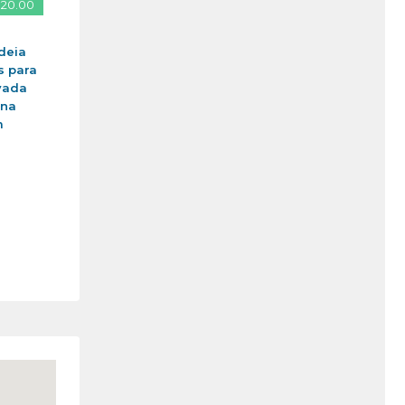
 20.00
deia
s para
vada
ina
m