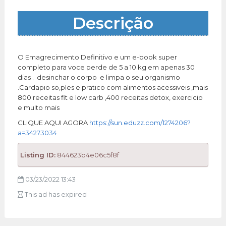
Descrição
O Emagrecimento Definitivo e um e-book super
completo para voce perde de 5 a 10 kg em apenas 30
dias . desinchar o corpo e limpa o seu organismo
.Cardapio so,ples e pratico com alimentos acessiveis ,mais
800 receitas fit e low carb ,400 receitas detox, exercicio
e muito mais
CLIQUE AQUI AGORA
https://sun.eduzz.com/1274206?
a=34273034
Listing ID:
844623b4e06c5f8f
03/23/2022 13:43
This ad has expired