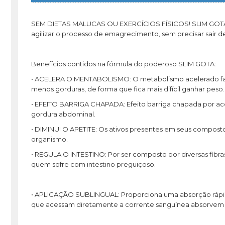
SEM DIETAS MALUCAS OU EXERCÍCIOS FÍSICOS! SLIM GOTA p
agilizar o processo de emagrecimento, sem precisar sair d
Benefícios contidos na fórmula do poderoso SLIM GOTA:
• ACELERA O MENTABOLISMO: O metabolismo acelerado faz
menos gorduras, de forma que fica mais difícil ganhar peso.
• EFEITO BARRIGA CHAPADA: Efeito barriga chapada por ace
gordura abdominal.
• DIMINUI O APETITE: Os ativos presentes em seus compos
organismo.
• REGULA O INTESTINO: Por ser composto por diversas fibras 
quem sofre com intestino preguiçoso.
• APLICAÇÃO SUBLINGUAL: Proporciona uma absorção rápida 
que acessam diretamente a corrente sanguínea absorvem 