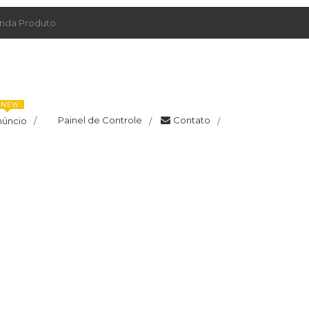
da Produto
NEW
Painel de Controle
Contato
núncio
/
/
/