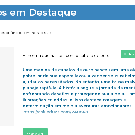
os em Destaque
es anúncios em nosso site
R$
A menina que nasceu com o cabelo de ouro
Uma menina de cabelos de ouro nasceu em uma al
pobre, onde sua espera levou a vender seus cabelo
ajudar os necessitados. No entanto, uma bruxa mal
planeja raptá-la. A história segue a jornada da men
enfrentando desafios e protegendo sua aldeia. Co
ilustrações coloridas, o livro destaca coragem e
determinação em meio a aventuras emocionantes
.https://chk.eduzz.com/2411848
View Ad