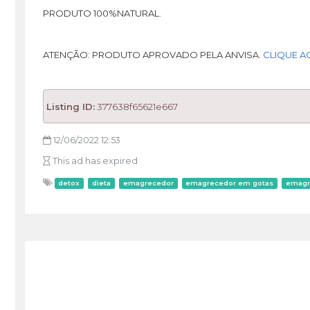
PRODUTO 100%NATURAL.
ATENÇÃO: PRODUTO APROVADO PELA ANVISA.
CLIQUE A
Listing ID:
377638f65621e667
12/06/2022 12:53
This ad has expired
detox
dieta
emagrecedor
emagrecedor em gotas
emagr