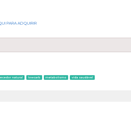
QUI PARA ADQUIRIR
ecedor natural
lowcarb
metabolismo
vida saudável