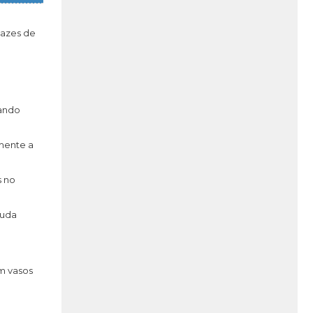
pazes de
ando
mente a
s no
juda
m vasos