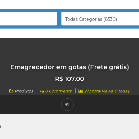
Todas Categorias (8530)
Emagrecedor em gotas (Frete grátis)
R$ 107.00
Produtos
0 Comments
273 total views, 0 today
is)