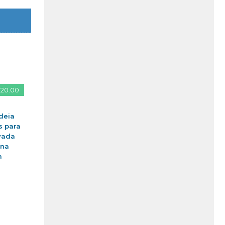
 20.00
deia
s para
vada
ina
m