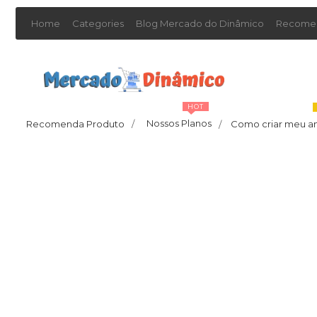
Home
Categories
Blog Mercado do Dinâmico
Recomen
HOT
Nossos Planos
Recomenda Produto
/
Como criar meu a
/