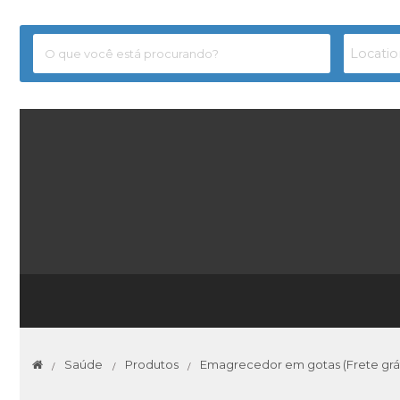
Saúde
Produtos
Emagrecedor em gotas (Frete grát