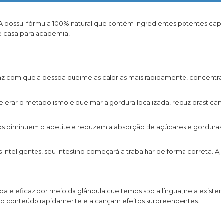
ossui fórmula 100% natural que contém ingredientes potentes ca
e casa para academia!
 com que a pessoa queime as calorias mais rapidamente, concentr
lerar o metabolismo e queimar a gordura localizada, reduz drastica
tos diminuem o apetite e reduzem a absorção de açúcares e gordura
inteligentes, seu intestino começará a trabalhar de forma correta. A
e eficaz por meio da glândula que temos sob a língua, nela existe
o conteúdo rapidamente e alcançam efeitos surpreendentes.