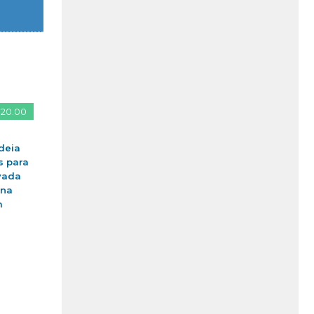
 20.00
deia
s para
vada
ina
m