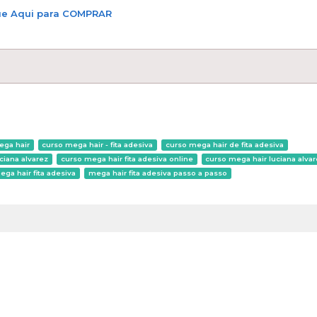
ue Aqui para COMPRAR
ega hair
curso mega hair - fita adesiva
curso mega hair de fita adesiva
ciana alvarez
curso mega hair fita adesiva online
curso mega hair luciana alva
ega hair fita adesiva
mega hair fita adesiva passo a passo