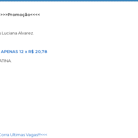
>>>>Promoção<<<<
 Luciana Alvarez.
 APENAS 12 x R$ 20,78
TINA.
Corra Ultimas Vagas!!!<<<