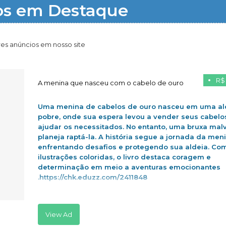
os em Destaque
es anúncios em nosso site
R$
A menina que nasceu com o cabelo de ouro
Uma menina de cabelos de ouro nasceu em uma al
pobre, onde sua espera levou a vender seus cabelo
ajudar os necessitados. No entanto, uma bruxa mal
planeja raptá-la. A história segue a jornada da men
enfrentando desafios e protegendo sua aldeia. Co
ilustrações coloridas, o livro destaca coragem e
determinação em meio a aventuras emocionantes
.https://chk.eduzz.com/2411848
View Ad