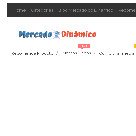
Home
Categories
Blog Mercado do Dinâmico
Recomen
HOT
Nossos Planos
Recomenda Produto
/
Como criar meu a
/