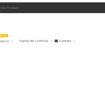
da Produto
NEW
Painel de Controle
Contato
núncio
/
/
/