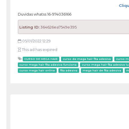
Cliq
Duvidas whatss 16-974036166
Listing ID:
364626ea7549e395
05/01/2022 12:29
This ad has expired
CURSO DE MEGA HAIR
curso de mega hair fita adesiva
curso m
curso mega hair fita adesiva funciona
curso mega hair fita adesiva lu
curso mega hair online
fita adesiva
mega hair de fita adesiva
m