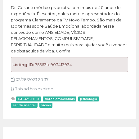
Dr. Cesar é médico psiquiatra com mais de 40 anos de
experiência. É escritor, palestrante e apresentador do
programa Claramente da TV Novo Tempo. São mais de
130 temas sobre Saúde Emocional abordada nesse
conteúdo como ANSIEDADE, VÍCIOS,
RELACIONAMENTOS, COMPULSIVIDADE,
ESPIRITUALIDADE e muito mais para ajudar você a vencer
os obstáculos da vida. Confira!
Listing ID:
75563fe903413934
02/28/2023 20:37
This ad has expired
CASAMENTO
dores emocionais
psicologia
saúde mental
vícios