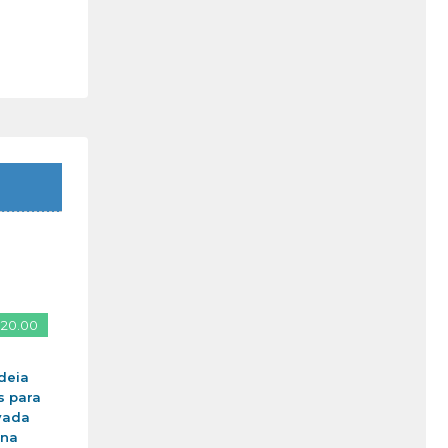
 20.00
deia
s para
vada
ina