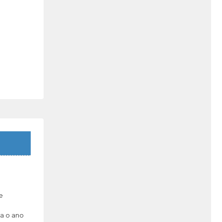
e
ia o ano