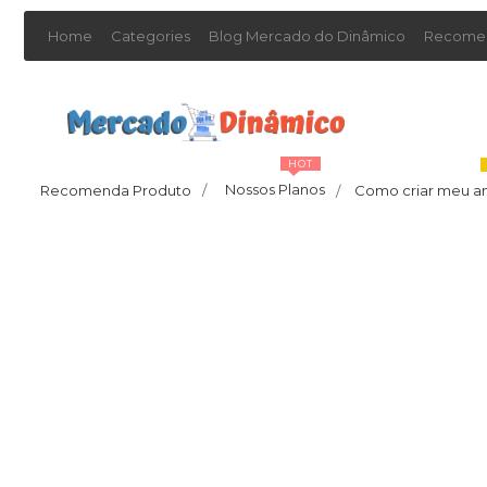
Home
Categories
Blog Mercado do Dinâmico
Recomen
HOT
Nossos Planos
Recomenda Produto
/
Como criar meu a
/