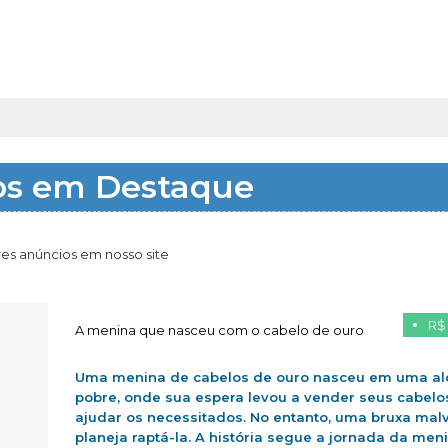
os em Destaque
es anúncios em nosso site
R$
A menina que nasceu com o cabelo de ouro
Uma menina de cabelos de ouro nasceu em uma al
pobre, onde sua espera levou a vender seus cabelo
ajudar os necessitados. No entanto, uma bruxa mal
planeja raptá-la. A história segue a jornada da men