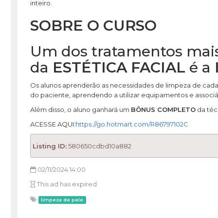
inteiro.
SOBRE O CURSO
Um dos tratamentos mais
da
ESTÉTICA FACIAL
é a
Os alunos aprenderão as necessidades de limpeza de cad
do paciente, aprendendo a utilizar equipamentos e associá-
Além disso, o aluno ganhará um
BÔNUS COMPLETO
da téc
ACESSE AQUI:
https://go.hotmart.com/R86797102C
Listing ID:
580650cdbd10a882
02/11/2024 14:00
This ad has expired
limpeza de pele