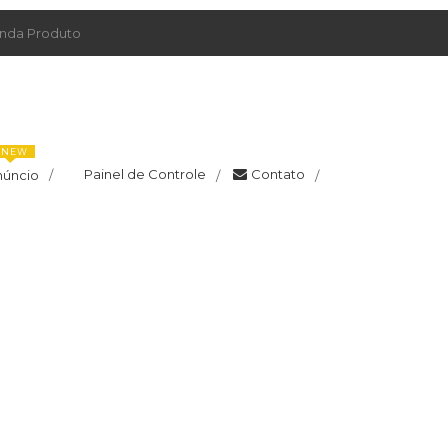
da Produto
NEW
Painel de Controle
Contato
núncio
/
/
/