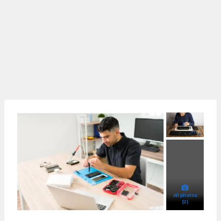
All photos
(2)