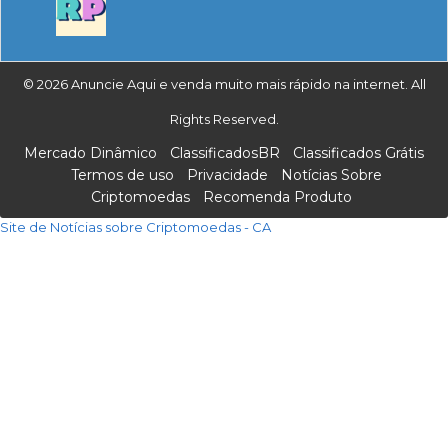
© 2026 Anuncie Aqui e venda muito mais rápido na internet. All
Rights Reserved.
Mercado Dinâmico
ClassificadosBR
Classificados Grátis
Termos de uso
Privacidade
Notícias Sobre
Criptomoedas
Recomenda Produto
Site de Notícias sobre Criptomoedas - CA