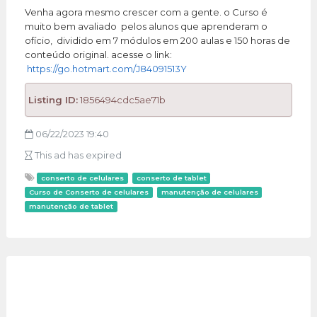
Venha agora mesmo crescer com a gente. o Curso é
muito bem avaliado pelos alunos que aprenderam o
ofício, dividido em 7 módulos em 200 aulas e 150 horas de
conteúdo original. acesse o link:
https://go.hotmart.com/J84091513Y
Listing ID:
1856494cdc5ae71b
06/22/2023 19:40
This ad has expired
conserto de celulares
conserto de tablet
Curso de Conserto de celulares
manutenção de celulares
manutenção de tablet