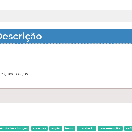
escrição
o
es, lava louças
rto de lava louças
cooktop
fogão
forno
instalação
manutenção.
ref