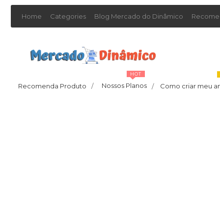
Home
Categories
Blog Mercado do Dinâmico
Recomen
HOT
Nossos Planos
Recomenda Produto
/
Como criar meu a
/