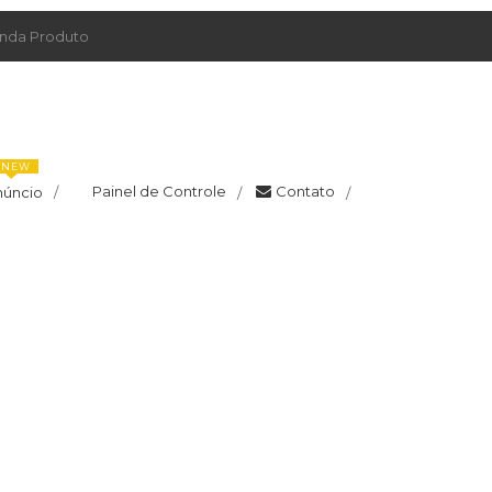
da Produto
NEW
Painel de Controle
Contato
núncio
/
/
/