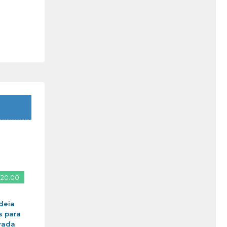
 20.00
deia
s para
vada