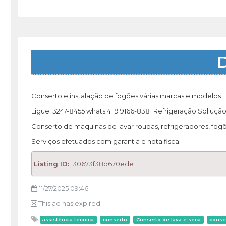
D
Conserto e instalação de fogões várias marcas e modelos
Ligue: 3247-8455 whats 41 9 9166-8381 Refrigeração Solluçã
Conserto de maquinas de lavar roupas, refrigeradores, fogõ
Serviços efetuados com garantia e nota fiscal
Listing ID:
130673f38b670ede
11/27/2025 09:46
This ad has expired
assistência técnica
conserto
Conserto de lava e seca
conse