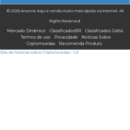
© 2026 Anuncie Aqui e venda muito mais rápido na internet. All
Rights Reserved.
Mercado Dinâmico
ClassificadosBR
Classificados Grátis
Termos de uso
Privacidade
Notícias Sobre
Criptomoedas
Recomenda Produto
Site de Notícias sobre Criptomoedas - CA