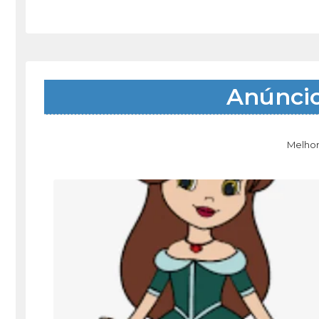
Anúnci
Melhor