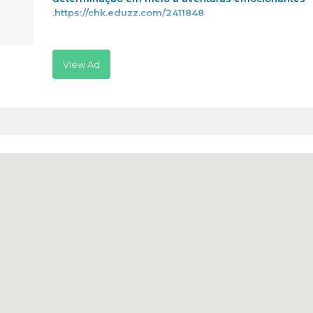
.https://chk.eduzz.com/2411848
View Ad