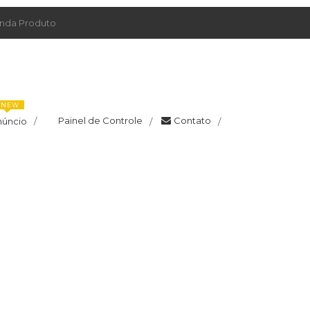
da Produto
NEW
Painel de Controle
Contato
núncio
/
/
/