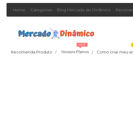
Home
Categories
Blog Mercado do Dinâmico
Recomen
HOT
Nossos Planos
Recomenda Produto
/
Como criar meu a
/