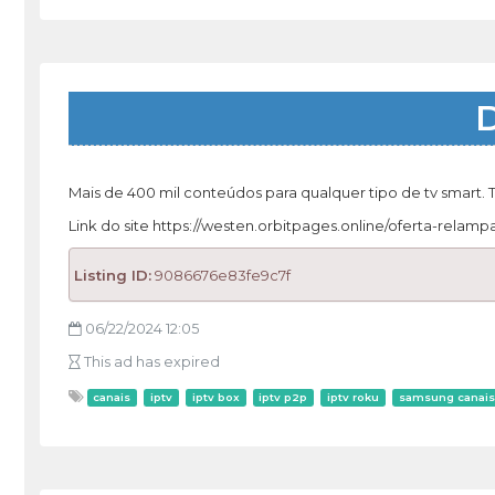
D
Mais de 400 mil conteúdos para qualquer tipo de tv smart. 
Link do site https://westen.orbitpages.online/oferta-relam
Listing ID:
9086676e83fe9c7f
06/22/2024 12:05
This ad has expired
canais
iptv
iptv box
iptv p2p
iptv roku
samsung canais