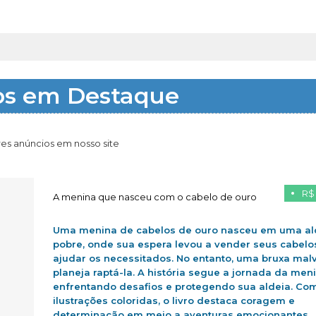
os em Destaque
es anúncios em nosso site
R$
A menina que nasceu com o cabelo de ouro
Uma menina de cabelos de ouro nasceu em uma al
pobre, onde sua espera levou a vender seus cabelo
ajudar os necessitados. No entanto, uma bruxa mal
planeja raptá-la. A história segue a jornada da men
enfrentando desafios e protegendo sua aldeia. Co
ilustrações coloridas, o livro destaca coragem e
determinação em meio a aventuras emocionantes