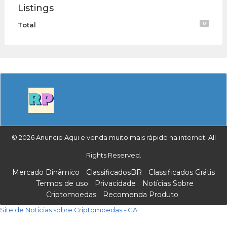
Listings
0
Total
© 2026 Anuncie Aqui e venda muito mais rápido na internet. All
Rights Reserved.
Mercado Dinâmico
ClassificadosBR
Classificados Grátis
Termos de uso
Privacidade
Notícias Sobre
Criptomoedas
Recomenda Produto
Site de Notícias sobre Criptomoedas - CA