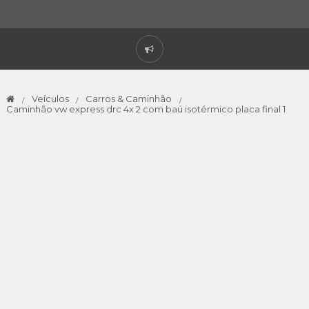
Veículos
Carros & Caminhão
Caminhão vw express drc 4x 2 com baú isotérmico placa final 1