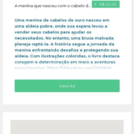
R$ 20.00
A menina que nasceu com o cabelo de ouro
Uma menina de cabelos de ouro nasceu em
uma aldeia pobre, onde sua espera levou a
vender seus cabelos para ajudar os
necessitados. No entanto, uma bruxa malvada
planeja raptá-la. A história segue a jornada da
menina enfrentando desafios e protegendo sua
aldeia. Com ilustrações coloridas, o livro destaca
coragem e determinação em meio a aventuras
emocionantes .https://chk.eduzz.com/2411848
View Ad