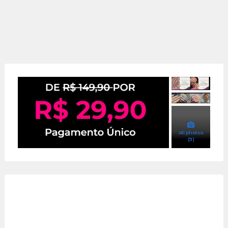
All photos
(3)