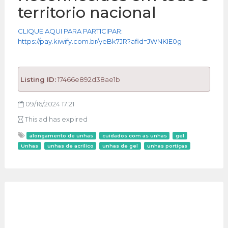
territorio nacional
CLIQUE AQUI PARA PARTICIPAR:
https://pay.kiwify.com.br/yeBk7JR?afid=JWNKIE0g
Listing ID:
17466e892d38ae1b
09/16/2024 17:21
This ad has expired
alongamento de unhas
cuidados com as unhas
gel
Unhas
unhas de acrilico
unhas de gel
unhas portiças